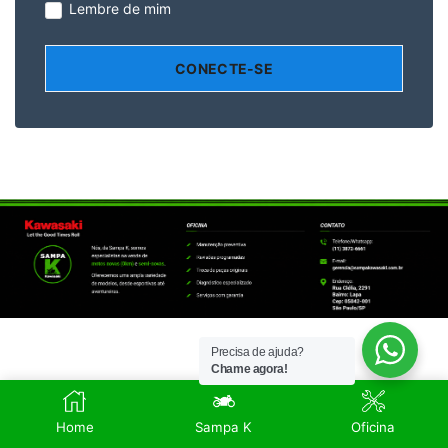
Lembre de mim
Precisa de ajuda?
Chame agora!
POLÍTICA DE
PRIVACIDADE
Home
Sampa K
Oficina