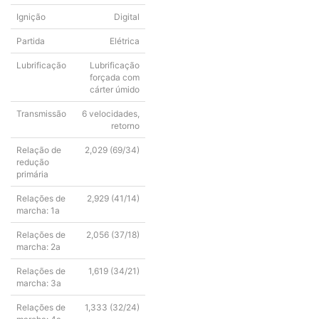
Ignição
Digital
Partida
Elétrica
Lubrificação
Lubrificação
forçada com
cárter úmido
Transmissão
6 velocidades,
retorno
Relação de
2,029 (69/34)
redução
primária
Relações de
2,929 (41/14)
marcha: 1a
Relações de
2,056 (37/18)
marcha: 2a
Relações de
1,619 (34/21)
marcha: 3a
Relações de
1,333 (32/24)