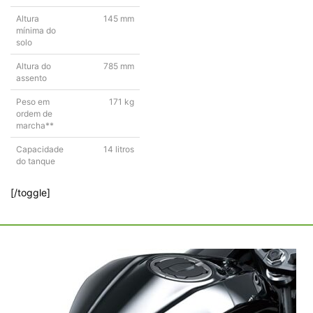
Altura
145 mm
mínima do
solo
Altura do
785 mm
assento
Peso em
171 kg
ordem de
marcha**
Capacidade
14 litros
do tanque
[/toggle]