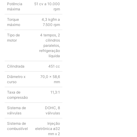
Potência
51 cv a 10.000
máxima
rpm
Torque
4,3 kgfm a
máximo
7.500 rpm
Tipo de
4 tempos, 2
motor
cilindros
paralelos,
refrigeração
líquida
Cilindrada
451 cc
Diâmetro x
70,0 x 58,6
curso
mm
Taxa de
11,3:1
compressão
Sistema de
DOHC, 8
válvulas
válvulas
Sistema de
Injeção
combustível
eletrônica ø32
mm x 2