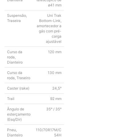
ø41 mm
Suspensão,
Uni Trak
Traseira
Bottom-Link,
amortecedor a
gás com pré-
carga
ajustável
Curso da
120 mm
roda,
Dianteiro
Curso da
130 mm
roda, Traseiro
Caster (rake)
24,5°
Trail
92 mm
Ângulo de
35° / 35°
esterçamento
(Esq/Dir)
Pneu,
110/70R17M/C
Dianteiro
54H