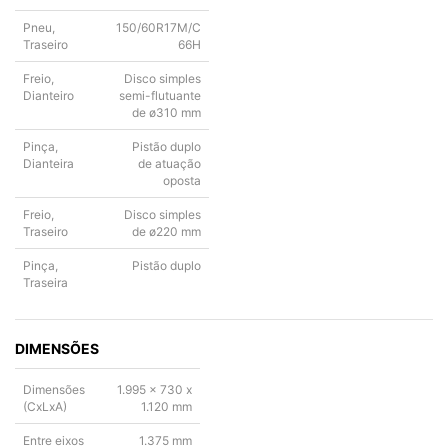
Pneu,
150/60R17M/C
Traseiro
66H
Freio,
Disco simples
Dianteiro
semi-flutuante
de ø310 mm
Pinça,
Pistão duplo
Dianteira
de atuação
oposta
Freio,
Disco simples
Traseiro
de ø220 mm
Pinça,
Pistão duplo
Traseira
DIMENSÕES
Dimensões
1.995 x 730 x
(CxLxA)
1.120 mm
Entre eixos
1.375 mm