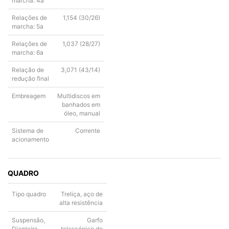
marcha: 4a
Relações de
1,154 (30/26)
marcha: 5a
Relações de
1,037 (28/27)
marcha: 6a
Relação de
3,071 (43/14)
redução final
Embreagem
Multidiscos em
banhados em
óleo, manual
Sistema de
Corrente
acionamento
QUADRO
Tipo quadro
Treliça, aço de
alta resistência
Suspensão,
Garfo
Dianteira
telescópico de